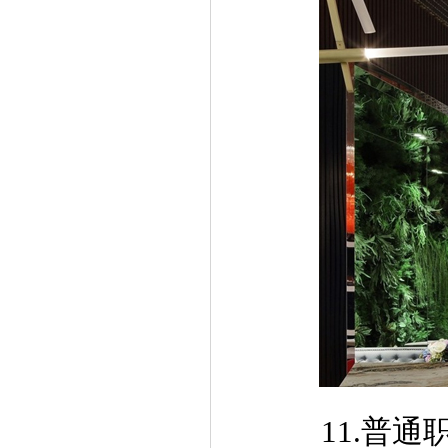
11.普通职